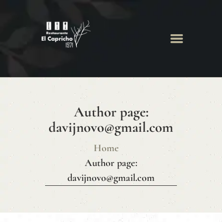
INICIO
SOBRE NOSOTROS
MENÚ
BODEGA
GALERÍA
BLOG
Author page:
CONTACTO
davijnovo@gmail.com
Home
Author page:
davijnovo@gmail.com