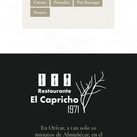
Carnes
Pescados
Por Encargo
Postres
En Otívar, a tan solo 10
minutos de Almuñécar, en el