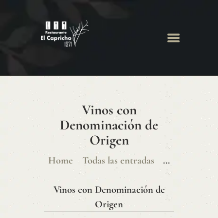
INICIO
SOBRE NOSOTROS
MENÚ
BODEGA
GALERÍA
BLOG
Vinos con
CONTACTO
Denominación de
Origen
Home
Todas las entradas
...
Vinos con Denominación de
Origen