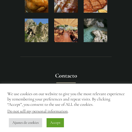
Contacto
We use cookies on our website to give you the most relevant experience
Entérese de nuestras novedades!
by remembering your preferences and repeat visits. By clicking
“Accept”, you consent to the use of ALL the cookies.
Do not sell my personal information
.
RedAlert
© 2026. All Rights Reserved.
Ajustes de cookies
Accept