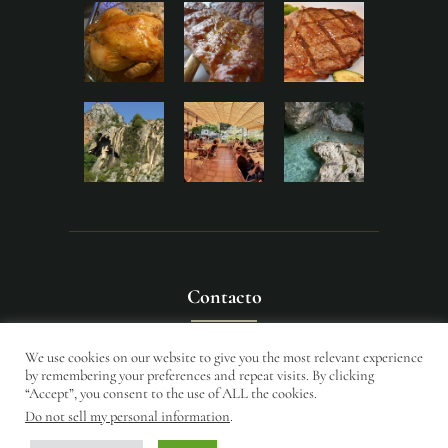
Contacto
We use cookies on our website to give you the most relevant experience
Entérese de nuestras novedades!
by remembering your preferences and repeat visits. By clicking
“Accept”, you consent to the use of ALL the cookies.
Do not sell my personal information
.