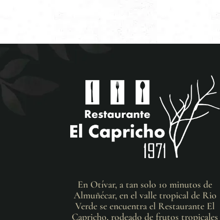
En Otívar, a tan solo 10 minutos de
Almuñécar, en el valle tropical de Rio
Verde se encuentra el Restaurante El
Capricho, rodeado de frutos tropicales