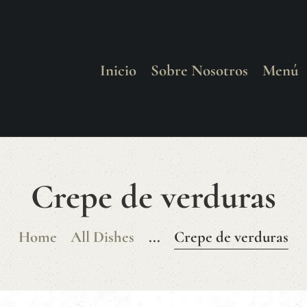
INICIO
SOBRE
Inicio
Sobre Nosotros
Menú
NOSOTROS
MENÚ
BODEGA
Crepe de verduras
GALERÍA
Home
All Dishes
...
Crepe de verduras
BLOG